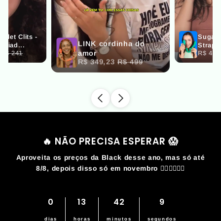
🔥 NÃO PRECISA ESPERAR 😱
Aproveita os preços da Black desse ano, mas só até
8/8, depois disso só em novembro 🏃‍♀️🏃‍♀️🏃‍♀️
0
13
42
9
dias
horas
minutos
segundos