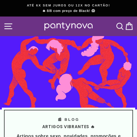
Pular
ATÉ 6X SEM JUROS OU 12X NO CARTÃO!
para
🔥 8/8 com preço de Black! 😱
slideshow
o
pausa
Conteúdo
NAVEGAÇÃO
PESQ
C
📰 BLOG
ARTIGOS VIBRANTES 🔥
Artigos sobre sexo, novidades, promoções e