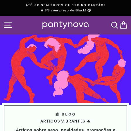
Pular
ATÉ 6X SEM JUROS OU 12X NO CARTÃO!
para
🔥 8/8 com preço de Black! 😱
slideshow
o
pausa
Conteúdo
NAVEGAÇÃO
PESQ
C
📰 BLOG
ARTIGOS VIBRANTES 🔥
Artigos sobre sexo, novidades, promoções e