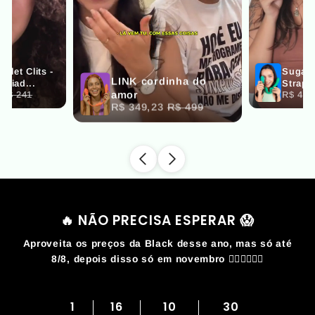
🔥 NÃO PRECISA ESPERAR 😱
Aproveita os preços da Black desse ano, mas só até
8/8, depois disso só em novembro 🏃‍♀️🏃‍♀️🏃‍♀️
1
16
10
29