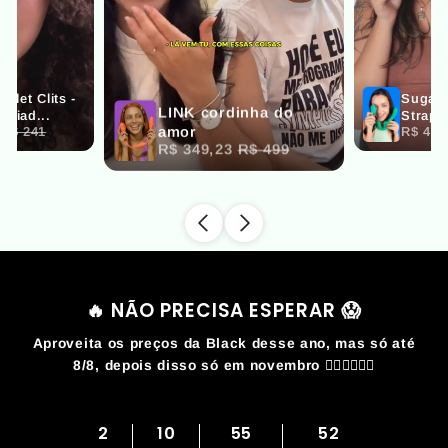
🔥 NÃO PRECISA ESPERAR 😱
Aproveita os preços da Black desse ano, mas só até
8/8, depois disso só em novembro 🏃‍♀️🏃‍♀️🏃‍♀️
2
10
55
51