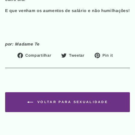
E que venham os aumentos de salário e não humilhações!
por: Madame Te
Compartilhe
Tuite
Adicion
Compartilhar
Tweetar
Pin it
no
no
no
Facebook
Twitter
Pinteres
VOLTAR PARA SEXUALIDADE