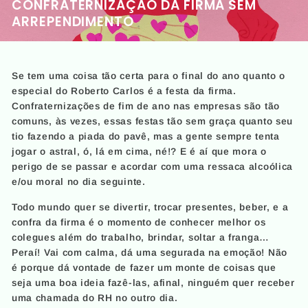
CONFRATERNIZAÇÃO DA FIRMA SEM
ARREPENDIMENTO
Se tem uma coisa tão certa para o final do ano quanto o
especial do Roberto Carlos é a festa da firma.
Confraternizações de fim de ano nas empresas são tão
comuns, às vezes, essas festas tão sem graça quanto seu
tio fazendo a piada do pavê, mas a gente sempre tenta
jogar o astral, ó, lá em cima, né!? E é aí que mora o
perigo de se passar e acordar com uma ressaca alcoólica
e/ou moral no dia seguinte.
Todo mundo quer se divertir, trocar presentes, beber, e a
confra da firma é o momento de conhecer melhor os
colegues além do trabalho, brindar, soltar a franga…
Peraí! Vai com calma, dá uma segurada na emoção! Não
é porque dá vontade de fazer um monte de coisas que
seja uma boa ideia fazê-las, afinal, ninguém quer receber
uma chamada do RH no outro dia.