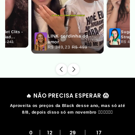
🔥 NÃO PRECISA ESPERAR 😱
Aproveita os preços da Black desse ano, mas só até
8/8, depois disso só em novembro 🏃‍♀️🏃‍♀️🏃‍♀️
0
12
29
16