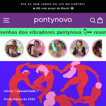
Pular
ATÉ 6X SEM JUROS OU 12X NO CARTÃO!
para
🔥 8/8 com preço de Black! 😱
slideshow
o
pausa
Conteúdo
NAVEGAÇÃO
PESQ
C
as dos vibradores pantynova 👇
👀 resenhas 
Início
/
sexualidade
/
03 de março de 2023